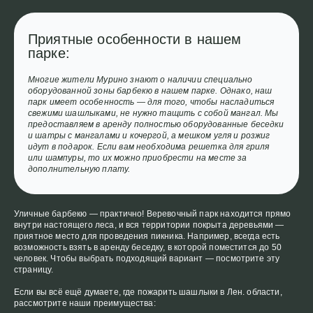
Приятные особенности в нашем
парке:
Многие жители Мурино знают о наличии специально
оборудованной зоны барбекю в нашем парке. Однако, наш
парк имеет особенность — для того, чтобы насладиться
свежими шашлыками, не нужно тащить с собой мангал. Мы
предоставляем в аренду полностью оборудованные беседки
и шатры с мангалами и кочергой, а мешком угля и розжиг
идут в подарок. Если вам необходима решетка для гриля
или шампуры, то их можно приобрести на месте за
дополнительную плату.
Уличные барбекю — практично! Веревочный парк находится прямо
внутри настоящего леса, и вся территории покрыта деревьями —
приятное место для проведения пикника. Например, всегда есть
возможность взять в аренду беседку, в которой поместится до 50
человек. Чтобы выбрать подходящий вариант — посмотрите эту
страницу.
Если вы всё ещё думаете, где пожарить шашлыки в Лен. области,
рассмотрите наши преимущества: