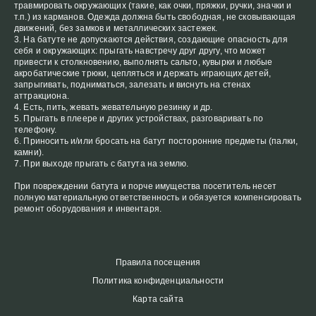
травмировать окружающих (такие, как очки, пряжки, ручки, значки и
т.п.) из карманов. Одежда должна быть свободная, не сковывающая
движений, без замков и металлических застежек.
На батуте не допускаются действия, создающие опасность для
себя и окружающих: прыгать навстречу друг другу, что может
привести к столкновению, выполнять сальто, кувырки и любые
акробатические трюки, цепляться и держать играющих детей,
запрыгивать, подниматься, залезать и виснуть на стенах
аттракциона.
Есть, пить, жевать жевательную резинку и др.
Прыгать в плеере и других устройствах, разговаривать по
телефону.
Приносить и/или бросать на батут посторонние предметы (палки,
камни).
При выходе прыгать с батута на землю.
При повреждении батута и порче имущества посетитель несет
полную материальную ответственность и обязуется компенсировать
ремонт оборудования и инвентаря.
Правила посещения
Политика конфиденциальности
Карта сайта