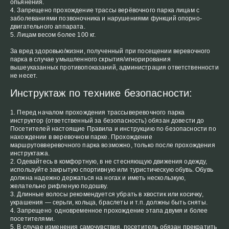
опьянения.
Запрещено прохождение трассы верёвочного парка лицам с
заболеваниями позвоночника и нарушениями функций опорно-
двигательного аппарата.
Лицам весом более 100 кг.
За вред здоровью/жизни, полученный при посещении веревочного
парка в случае умышленного скрытия/игнорирования
вышеуказанных противопоказаний, администрация ответственности
не несет.
Инструктаж по технике безопасности:
Перед началом прохождения трассыверевочного парка
инструктор (ответственный за безопасность) обязан довести до
Посетителей настоящие Правила и инструкцию по безопасности по
нахождении в веревочном парке. Прохождение
маршрутовверевочного парка возможно, только после прохождения
инструктажа.
Одевайтесь в комфортную, в не стесняющую движения одежду,
используйте закрытую спортивную или туристическую обувь. Обувь
должна надежно держаться на ногах и иметь нескользкую,
желательно рифленую подошву.
Длинные волосы рекомендуется убрать в хвостик или косичку,
украшения — серьги, кольца, браслеты и т.п. должны быть сняты.
Запрещено одновременное прохождение этапа двумя и более
посетителями.
В случае изменения самочувствия, посетитель обязан прекратить