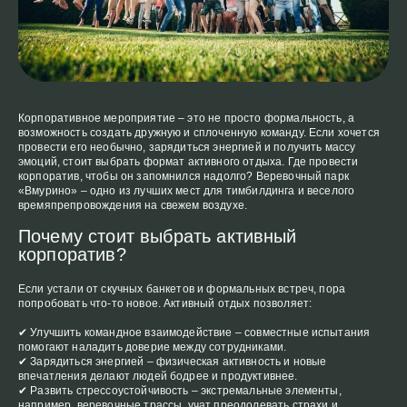
Корпоративное мероприятие – это не просто формальность, а
возможность создать дружную и сплоченную команду. Если хочется
провести его необычно, зарядиться энергией и получить массу
эмоций, стоит выбрать формат активного отдыха. Где провести
корпоратив, чтобы он запомнился надолго? Веревочный парк
«Вмурино» – одно из лучших мест для тимбилдинга и веселого
времяпрепровождения на свежем воздухе.
Почему стоит выбрать активный
корпоратив?
Если устали от скучных банкетов и формальных встреч, пора
попробовать что-то новое. Активный отдых позволяет:
✔ Улучшить командное взаимодействие – совместные испытания
помогают наладить доверие между сотрудниками.
✔ Зарядиться энергией – физическая активность и новые
впечатления делают людей бодрее и продуктивнее.
✔ Развить стрессоустойчивость – экстремальные элементы,
например, веревочные трассы, учат преодолевать страхи и