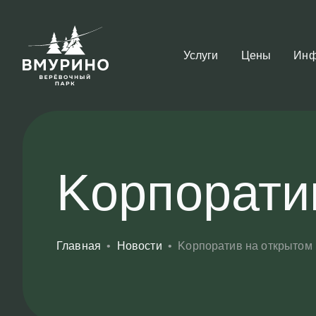
Услуги
Цены
Инф
Kорпорати
Главная
•
Новости
•
Kорпоратив на открытом 