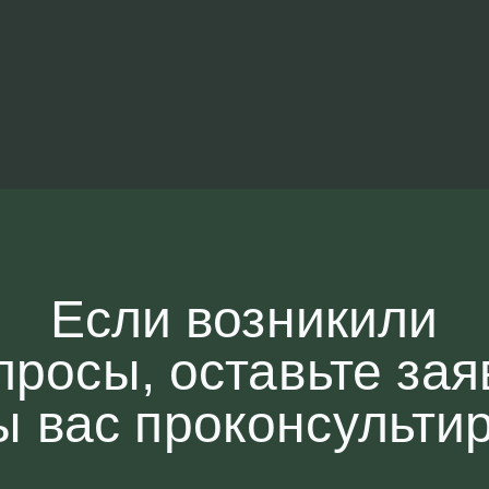
Если возникили
просы, оставьте зая
ы вас проконсульти