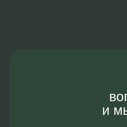
во
и м