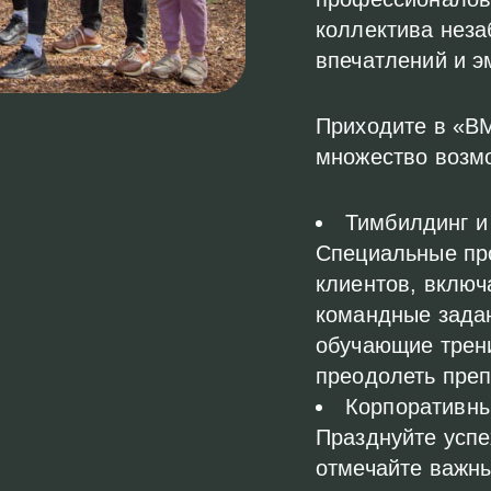
коллектива неза
впечатлений и э
Приходите в «ВМ
множество возм
Тимбилдинг и
Специальные пр
клиентов, вклю
командные задан
обучающие трени
преодолеть преп
Корпоративны
Празднуйте успе
отмечайте важны