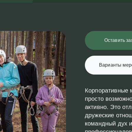
Оставить за
Варианты мер
Корпоративные м
просто возможно
активно. Это от
дружеские отнош
командный дух и
профессионалов 