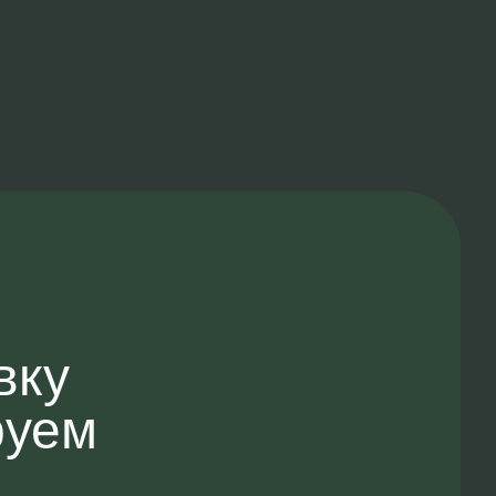
вку
руем