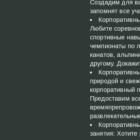
Создадим для ва
запомнят все уч
Корпоративны
Любите соревнов
спортивные нав
чемпионаты по л
канатов, альпин
другому. Докажи
Корпоративны
природой и свеж
корпоративный п
Предоставим вс
времяпрепровож
развлекательные
Корпоративны
занятия: Хотите